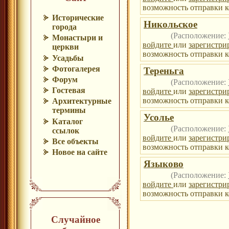
возможность отправки к
Исторические
Никольское
города
(Расположение:
Монастыри и
войдите
или
зарегистри
церкви
возможность отправки к
Усадьбы
Фотогалерея
Тереньга
Форум
(Расположение:
Гостевая
войдите
или
зарегистри
возможность отправки к
Архитектурные
термины
Усолье
Каталог
(Расположение:
ссылок
войдите
или
зарегистри
Все объекты
возможность отправки к
Новое на сайте
Языково
(Расположение:
войдите
или
зарегистри
возможность отправки к
Случайное