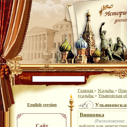
Главная
»
Усадьбы
»
При
усадьбы
»
Ульяновская об
Ульяновская
English version
Винновка
(Расположение:
Сайт
войдите
или
зарегистри