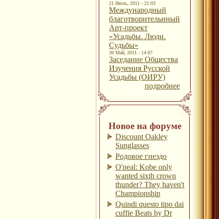
21 Июль, 2011 - 21:03
Международный
благотворительнный
Арт-проект
«Усадьбы. Люди.
Судьбы»
30 Май, 2011 - 14:07
Заседание Общества
Изучения Русской
Усадьбы (ОИРУ)
подробнее
Новое на форуме
Discount Oakley
Sunglasses
Родовое гнездо
O'neal: Kobe only
wanted sixth crown
thunder? They haven't
Championship
Quindi questo tipo dai
cuffie Beats by Dr