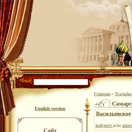
Главная
»
Усадьб
Самарс
English version
Васильевское
войдите
или
заре
Сайт