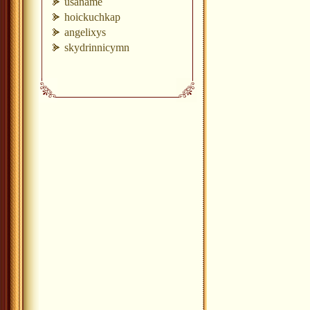
usaname
hoickuchkap
angelixys
skydrinnicymn