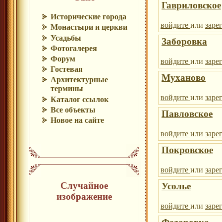
Гавриловское
Исторические города
войдите
или
заре
Монастыри и церкви
Усадьбы
Заборовка
Фотогалерея
Форум
войдите
или
заре
Гостевая
Муханово
Архитектурные
термины
войдите
или
заре
Каталог ссылок
Все объекты
Павловское
Новое на сайте
войдите
или
заре
Покровское
войдите
или
заре
Случайное
Усолье
изображение
войдите
или
заре