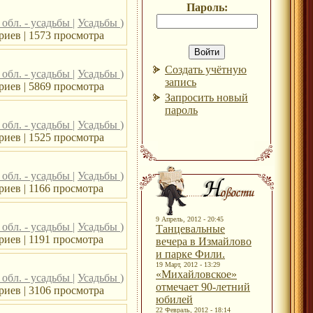
Пароль:
 обл. - усадьбы
|
Усадьбы
)
риев | 1573 просмотра
Создать учётную
 обл. - усадьбы
|
Усадьбы
)
запись
риев | 5869 просмотра
Запросить новый
пароль
 обл. - усадьбы
|
Усадьбы
)
риев | 1525 просмотра
 обл. - усадьбы
|
Усадьбы
)
иев | 1166 просмотра
9 Апрель, 2012 - 20:45
 обл. - усадьбы
|
Усадьбы
)
Танцевальные
иев | 1191 просмотра
вечера в Измайлово
и парке Фили.
19 Март, 2012 - 13:29
«Михайловское»
 обл. - усадьбы
|
Усадьбы
)
отмечает 90-летний
риев | 3106 просмотра
юбилей
22 Февраль, 2012 - 18:14