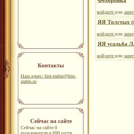
Федоровка
войдите
или
заре
ЯЯ Толстых (
войдите
или
заре
ЯЯ усадьба Л
войдите
или
заре
Контакты
Наш адрес: hist-sights@hist-
sights.ru
Сейчас на сайте
Сейчас на сайте 0
пользователя и 699 гостя.