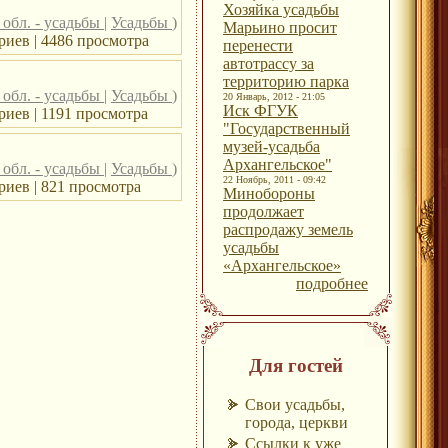
Хозяйка усадьбы
 обл. - усадьбы
|
Усадьбы
)
Марьино просит
риев | 4486 просмотра
перенести
автотрассу за
территорию парка
 обл. - усадьбы
|
Усадьбы
)
20 Январь, 2012 - 21:05
Иск ФГУК
иев | 1191 просмотра
"Государственный
музей-усадьба
Архангельское"
 обл. - усадьбы
|
Усадьбы
)
22 Ноябрь, 2011 - 09:42
иев | 821 просмотра
Минобороны
продолжает
распродажу земель
усадьбы
«Архангельское»
подробнее
Для гостей
Свои усадьбы,
города, церкви
Ссылки к уже