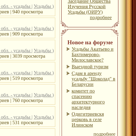
Заседание Общества
обл. - усадьбы
|
Усадьбы
)
Изучения Русской
иев | 940 просмотра
Усадьбы (ОИРУ)
подробнее
обл. - усадьбы
|
Усадьбы
)
иев | 909 просмотра
Новое на форуме
Усадьбы Акатьево и
обл. - усадьбы
|
Усадьбы
)
Бахтимерово-
риев | 3039 просмотра
Милославское?
Выездной туризм
обл. - усадьбы
|
Усадьбы
)
Сдам в аренду
иев | 519 просмотра
усадьбу "Шоколад" в
Беларусии
комитет по
обл. - усадьбы
|
Усадьбы
)
спасению
иев | 760 просмотра
архитектурного
наследия
Одигитриевскя
обл. - усадьбы
|
Усадьбы
)
церковь в селе
иев | 531 просмотра
Илинском
подробнее