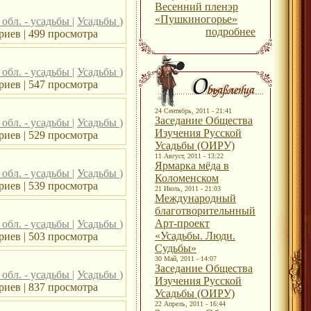
Весенний пленэр
«Пушкиногорье»
обл. - усадьбы
|
Усадьбы
)
подробнее
иев | 499 просмотра
обл. - усадьбы
|
Усадьбы
)
иев | 547 просмотра
24 Сентябрь, 2011 - 21:41
Заседание Общества
обл. - усадьбы
|
Усадьбы
)
Изучения Русской
иев | 529 просмотра
Усадьбы (ОИРУ)
11 Август, 2011 - 13:22
Ярмарка мёда в
обл. - усадьбы
|
Усадьбы
)
Коломенском
иев | 539 просмотра
21 Июль, 2011 - 21:03
Международный
благотворительнный
Арт-проект
обл. - усадьбы
|
Усадьбы
)
«Усадьбы. Люди.
иев | 503 просмотра
Судьбы»
30 Май, 2011 - 14:07
Заседание Общества
обл. - усадьбы
|
Усадьбы
)
Изучения Русской
иев | 837 просмотра
Усадьбы (ОИРУ)
22 Апрель, 2011 - 16:44