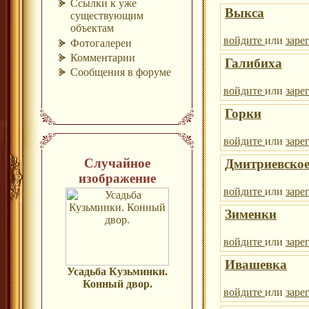
Ссылки к уже
Выкса
существующим
объектам
войдите
или
заре
Фотогалереи
Комментарии
Галибиха
Сообщения в форуме
войдите
или
заре
Горки
войдите
или
заре
Случайное
Дмитриевско
изображение
войдите
или
заре
Зименки
войдите
или
заре
Ивашевка
Усадьба Кузьминки.
Конный двор.
войдите
или
заре