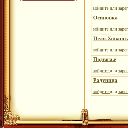
войдите
или
заре
Осиновка
войдите
или
заре
Пеля-Хованс
войдите
или
заре
Подвязье
войдите
или
заре
Радуница
войдите
или
заре