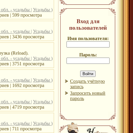
обл. - усадьбы
|
Усадьбы
)
иев | 599 просмотра
Вход для
пользователей
обл. - усадьбы
|
Усадьбы
)
риев | 3436 просмотра
Имя пользователя:
зка (Reload).
Пароль:
обл. - усадьбы
|
Усадьбы
)
риев | 3751 просмотра
обл. - усадьбы
|
Усадьбы
)
Создать учётную
риев | 1692 просмотра
запись
Запросить новый
пароль
обл. - усадьбы
|
Усадьбы
)
риев | 4719 просмотра
обл. - усадьбы
|
Усадьбы
)
иев | 711 просмотра