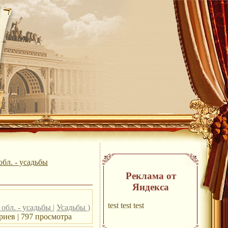
бл. - усадьбы
Реклама от
Яндекса
test test test
обл. - усадьбы
|
Усадьбы
)
иев | 797 просмотра