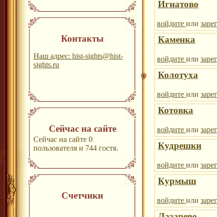
Игнатово
войдите
или
заре
Контакты
Каменка
Наш адрес: hist-sights@hist-
войдите
или
заре
sights.ru
Колотуха
войдите
или
заре
Котовка
Сейчас на сайте
войдите
или
заре
Сейчас на сайте 0
Кудрешки
пользователя и 744 гостя.
войдите
или
заре
Курмыш
Счетчики
войдите
или
заре
Лазарево