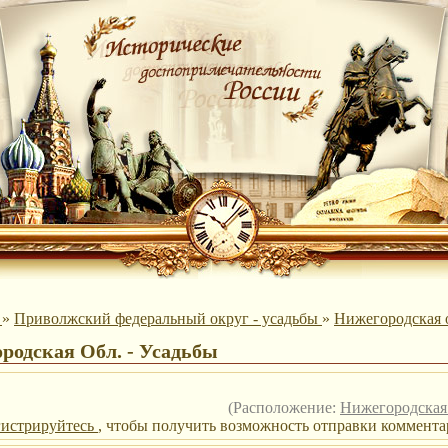
ы
»
Приволжский федеральный округ - усадьбы
»
Нижегородская о
родская Обл. - Усадьбы
(Расположение:
Нижегородская 
гистрируйтесь
, чтобы получить возможность отправки комментар