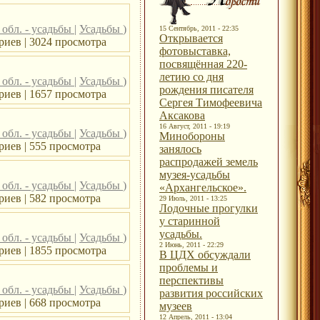
обл. - усадьбы
|
Усадьбы
)
15 Сентябрь, 2011 - 22:35
Открывается
риев | 3024 просмотра
фотовыставка,
посвящённая 220-
летию со дня
обл. - усадьбы
|
Усадьбы
)
рождения писателя
риев | 1657 просмотра
Сергея Тимофеевича
Аксакова
16 Август, 2011 - 19:19
обл. - усадьбы
|
Усадьбы
)
Минобороны
иев | 555 просмотра
занялось
распродажей земель
музея-усадьбы
обл. - усадьбы
|
Усадьбы
)
«Архангельское».
иев | 582 просмотра
29 Июль, 2011 - 13:25
Лодочные прогулки
у старинной
усадьбы.
обл. - усадьбы
|
Усадьбы
)
2 Июнь, 2011 - 22:29
риев | 1855 просмотра
В ЦДХ обсуждали
проблемы и
перспективы
обл. - усадьбы
|
Усадьбы
)
развития российских
иев | 668 просмотра
музеев
12 Апрель, 2011 - 13:04