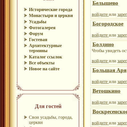
Белышево
Исторические города
войдите
или
заре
Монастыри и церкви
Усадьбы
Богородское
Фотогалерея
Форум
войдите
или
заре
Гостевая
Болдино
Архитектурные
Чтобы увидеть ос
термины
Каталог ссылок
войдите
или
заре
Все объекты
Новое на сайте
Большая Аря
войдите
или
заре
Ветошкино
войдите
или
заре
Для гостей
Воскресенско
Свои усадьбы, города,
церкви
войдите
или
заре