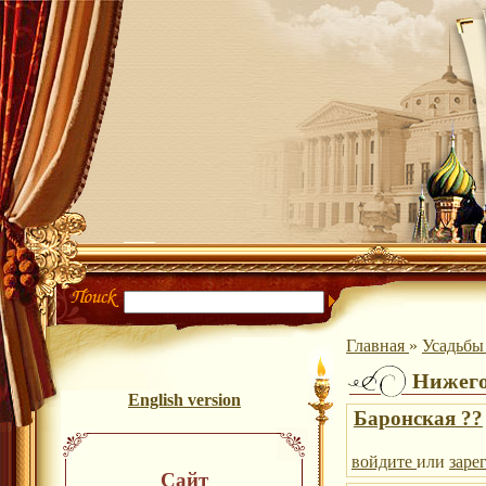
Главная
»
Усадьб
Нижего
English version
Баронская ??
войдите
или
заре
Сайт