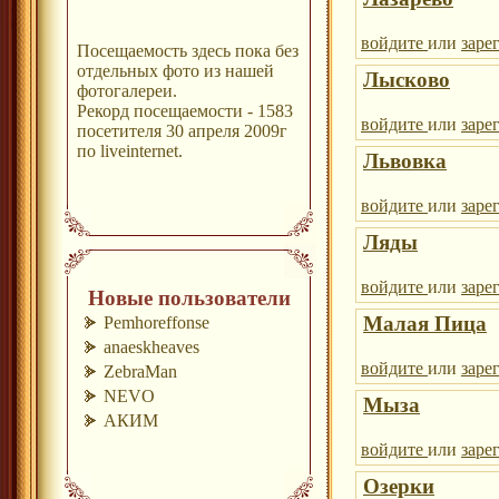
войдите
или
заре
Посещаемость здесь пока без
отдельных фото из нашей
Лысково
фотогалереи.
Рекорд посещаемости - 1583
войдите
или
заре
посетителя 30 апреля 2009г
по liveinternet.
Львовка
войдите
или
заре
Ляды
войдите
или
заре
Новые пользователи
Малая Пица
Pemhoreffonse
anaeskheaves
войдите
или
заре
ZebraMan
NEVO
Мыза
АКИМ
войдите
или
заре
Озерки