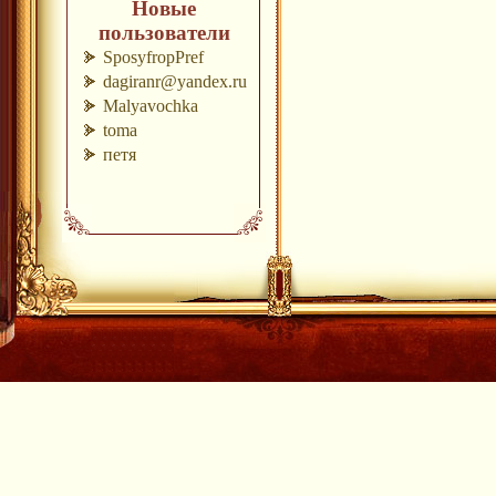
Новые
пользователи
SposyfropPref
dagiranr@yandex.ru
Malyavochka
toma
петя