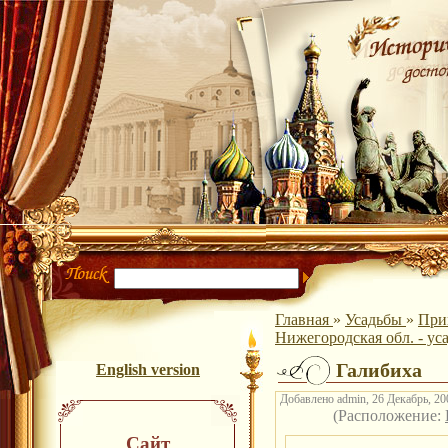
Главная
»
Усадьбы
»
При
Нижегородская обл. - ус
Галибиха
English version
Добавлено admin, 26 Декабрь, 200
(Расположение:
Сайт