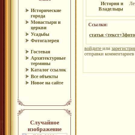
История и
Ле
Владельцы
Исторические
города
Монастыри и
Ссылки:
церкви
Усадьбы
статья <текст+3фот
Фотогалерея
войдите
или
зарегистри
Гостевая
отправки комментариев 
Архитектурные
термины
Каталог ссылок
Все объекты
Новое на сайте
Случайное
изображение