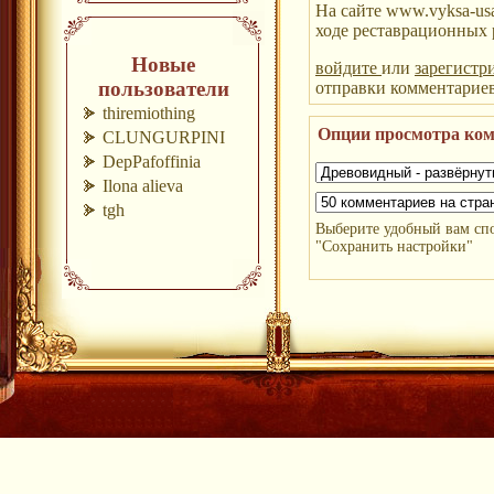
На сайте www.vyksa-us
ходе реставрационных 
Новые
войдите
или
зарегистр
пользователи
отправки комментарие
thiremiothing
Опции просмотра ко
CLUNGURPINI
DepPafoffinia
Ilona alieva
tgh
Выберите удобный вам сп
"Сохранить настройки"