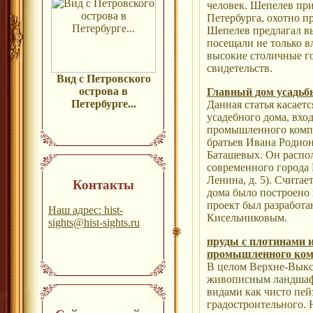
человек. Шепелев пр
Петербурга, охотно п
Шепелев предлагал в
посещали не только в
высокие столичные го
свидетельств.
Вид с Петровского
острова в
Главный дом усадьб
Петербурге...
Данная статья касает
усадебного дома, вход
промышленного компл
братьев Ивана Родио
Баташевых. Он распо
современного города
Ленина, д. 5). Считае
Контакты
дома было построено в
проект был разработ
Наш адрес: hist-
Кисельниковым.
sights@hist-sights.ru
пруды с плотинами и
промышленного ком
В целом Верхне-Выкс
живописным ландшаф
видами как чисто пей
градостроительного. 