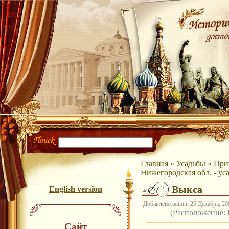
Главная
»
Усадьбы
»
При
Нижегородская обл. - ус
Выкса
English version
Добавлено admin, 26 Декабрь, 200
(Расположение:
Сайт