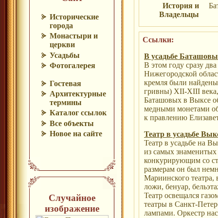
История и
Ба
Владельцы
Исторические
города
Монастыри и
Ссылки:
церкви
Усадьбы
В усадьбе Баташовы
В этом году сразу дв
Фотогалерея
Нижегородской облас
кремля были найдены
Гостевая
гривны) XII-XIII века
Архитектурные
Баташовых в Выксе о
термины
медными монетами об
Каталог ссылок
к правлению Елизавет
Все объекты
Новое на сайте
Театр в усадьбе Вык
Театр в усадьбе на В
из самых знаменитых 
конкурирующим со ст
размерам он был нем
Мариинского театра, 
ложи, бенуар, бельэт
Театр освещался газом
Случайное
театры в Санкт-Пете
изображение
лампами. Оркестр нас