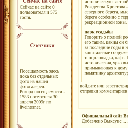
Сейчас на сайте
историческую застрой
Рождества Христова 
Сейчас на сайте 0
северного берега, м
пользователя и 575
берега особенно с тер
гостя.
рекреационной зоны.
парк усадьбы
Говорить о полной ре
его таким, каким он б
Счетчики
за последние годы в 
капитальные сооружен
танцплощадка, кафе. 
историческая, ярко в
примыкающая к дому 
Посещаемость здесь
памятнику архитектур
пока без отдельных
фото из нашей
войдите
или
зарегистри
фотогалереи.
отправки комментариев 
Рекорд посещаемости -
1583 посетителя 30
апреля 2009г по
liveinternet.
Официальный сайт Вы
Добавлено Выксунс..., 