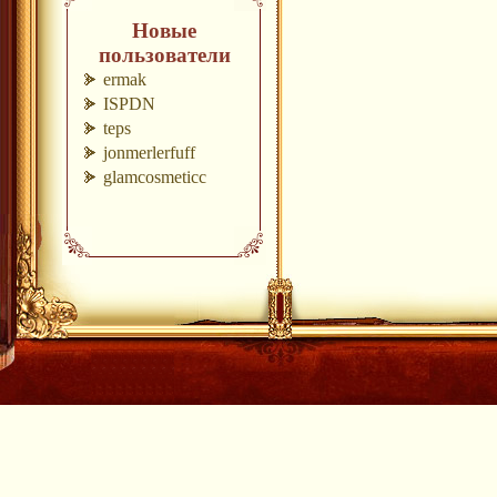
Новые
пользователи
ermak
ISPDN
teps
jonmerlerfuff
glamcosmeticc