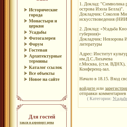
1. Доклад: "Символика 
острова Изола Белла)".
Исторические
Докладчик: Соколов Ми
города
искусствоведения (НИ
Монастыри и
церкви
2. Доклад: «Усадьба Кн
Усадьбы
губерния)»
Фотогалерея
Докладчик: Невзорова 
Форум
литературы
Гостевая
Адрес: Институт культу
Архитектурные
им.Д.С.Лихачева
термины
г.Москва, (ст.м. ВДНХ), 
Каталог ссылок
Конференц-зал.
Все объекты
Начало в 18.15. Вход с
Новое на сайте
войдите
или
зарегистри
отправки комментариев 
( Категории:
Усадь
Для гостей
такси в аэропорт цена