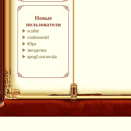
Новые
пользователи
scsibir
cruttossesirl
Юра
звездочка
apogLoocawala