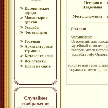
История и
Владельцы
Исторические
города
Местоположение
Монастыри и
церкви
Усадьбы
Ссылки:
Фотогалерея
упоминание
Гостевая
Огромный, для города
музейный комплекс, р
Архитектурные
галерея, музей истори
термины
усадьба графа Орлова
Каталог ссылок
Все объекты
войдите
или
зарегистри
Новое на сайте
отправки комментариев 
Случайное
изображение