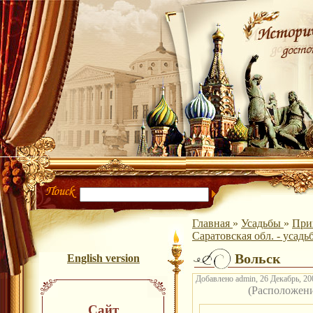
Главная
»
Усадьбы
»
При
Саратовская обл. - усадь
Вольск
English version
Добавлено admin, 26 Декабрь, 200
(Расположен
Сайт