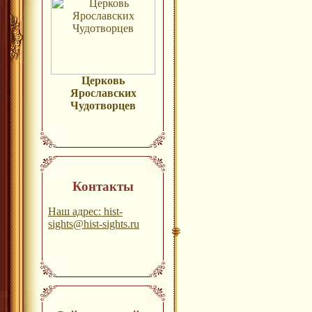
Церковь
Ярославских
Чудотворцев
Контакты
Наш адрес: hist-
sights@hist-sights.ru