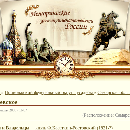
ы
»
Приволжский федеральный округ - усадьбы
»
Самарская обл. 
евское
абрь, 2005 - 16:07
(Расположение:
Самарск
я и Владельцы
князь Ф.Касаткин-Ростовский (1821-?)