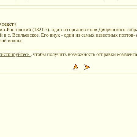
<текст>
ин-Ростовский (1821-?)- один из организаторв Дворянского соб
й в с. Всильевское. Его внук - один из самых известных поэтов-
вой волны;
гистрируйтесь
, чтобы получить возможность отправки коммента