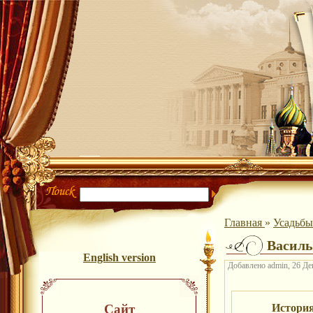
Главная
»
Усадьб
Василь
English version
Добавлено admin, 26 Дек
Сайт
Истори