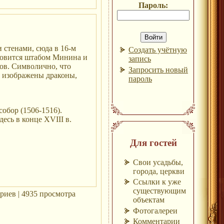
Пароль:
 стенами, сюда в 16-м
Создать учётную
ановится штабом Минина и
запись
ов. Символично, что
Запросить новый
е изображены драконы,
пароль
обор (1506-1516).
есь в конце XVIII в.
Для гостей
Свои усадьбы,
города, церкви
Ссылки к уже
существующим
риев | 4935 просмотра
объектам
Фотогалереи
Комментарии