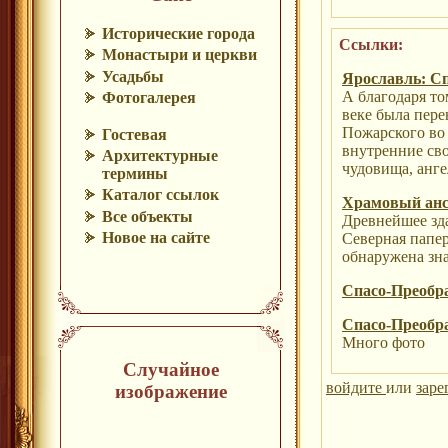
Исторические города
Ссылки:
Монастыри и церкви
Усадьбы
Ярославль: С
А благодаря то
Фотогалерея
веке была пере
Пожарского во 
Гостевая
внутренние св
Архитектурные
чудовища, анге
термины
Каталог ссылок
Храмовый анс
Все объекты
Древнейшее зда
Новое на сайте
Северная папер
обнаружена зна
Спасо-Преобр
Спасо-Преобр
Много фото
Случайное
войдите
или
заре
изображение