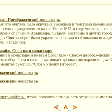
пасо-Преображенский монастырь
му, что обитель была окружена высокими и толстыми каменными
несена государственная казна. Уже в 1612-м году монастырь ст
время ополчения Владимира, Суздаля, Костромы и других город
оды Святых ворот были украшены сценами из Апокалипсиса, гд
лы и всадники.
амбль Спасского монастыря
ние в монастыре и во всем Ярославле - Спасо-Преображенский с
ть собора была в свое время монастырским книгохранилищем. Зд
менитая рукопись "Слово о полку Игореве".
аженский монастырь
аженский монастырь
гистрируйтесь
, чтобы получить возможность отправки коммента