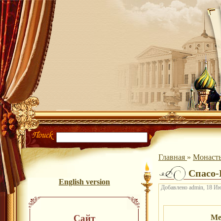
Главная
»
Монаст
Спасо
English version
Добавлено admin, 18 Ию
Сайт
Ме