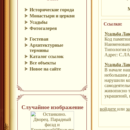
Исторические города
Монастыри и церкви
Усадьбы
Ссылки:
Фотогалерея
Усадьба Ла
Гостевая
Код памятни
Наименован
Архитектурные
Типология (
термины
Адрес: С.
Каталог ссылок
Все объекты
Усадьба Ла
Новое на сайте
В начале на
небольшим д
нарушили ко
самодеятель
живописно т
украшений, 
Случайное изображение
войдите
или
з