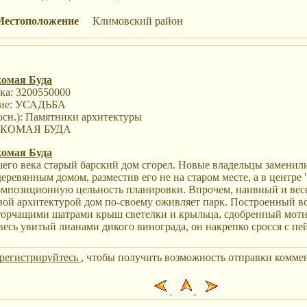
Местоположение
Климовский район
комая Буда
ка: 3200550000
ие: УСАДЬБА
осн.): Памятники архитектуры
ЛАКОМАЯ БУДА
комая Буда
шего века старый барский дом сгорел. Новые владельцы заменил
еревянным домом, разместив его не на старом месте, а в центре
мпозиционную цельность планировки. Впрочем, наивный и вес
ной архитектурой дом по-своему оживляет парк. Построенный во
орчащими шатрами крыш светелки и крыльца, сдобренный мот
весь увитый лианами дикого винограда, он накрепко сросся с пе
арегистрируйтесь
, чтобы получить возможность отправки коммен