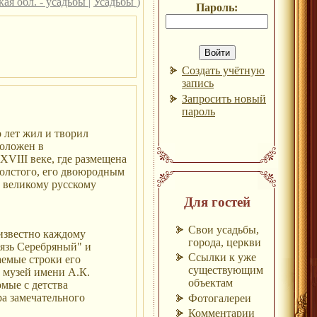
кая обл. - усадьбы
|
Усадьбы
)
Пароль:
Создать учётную
запись
Запросить новый
пароль
о лет жил и творил
положен в
XVIII веке, где размещена
Толстого, его двоюродным
 великому русскому
Для гостей
Свои усадьбы,
 известно каждому
города, церкви
язь Серебряный" и
Ссылки к уже
аемые строки его
существующим
 музей имени А.К.
объектам
мые с детства
а замечательного
Фотогалереи
Комментарии