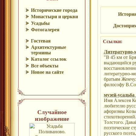
Исторические города
Истори
Монастыри и церкви
Усадьбы
Достопри
Фотогалерея
Гостевая
Ссылки:
Архитектурные
Литературно-
термины
"В 45 км от Бр
Каталог ссылок
выдающийся рус
Все объекты
восстановленно
Новое на сайте
литературно-м
братьям Жемчу
философу В.Сол
музей-усадьба
Имя Алексея Ко
любителю русс
афоризмы Козьм
Случайное
стихотворений.
изображение
Толстого. Дава
поэтические с
русского поэта