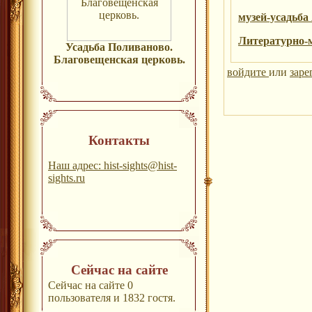
музей-усадьба
Литературно-м
Усадьба Поливаново.
Благовещенская церковь.
войдите
или
заре
Контакты
Наш адрес: hist-sights@hist-
sights.ru
Сейчас на сайте
Сейчас на сайте 0
пользователя и 1832 гостя.