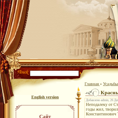
Главная
»
Усадьб
Красны
English version
Добавлено admin, 26 Дек
Неподалеку от Ст
годы жил, творил
Константинович Т
Сайт