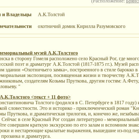
(Расположение:
Брянс
я и Владельцы
А.К.Толстой
мечательности
охотничий домик Кирилла Разумовского
мемориальный музей А.К.Толстого
янска в сторону Гомеля расположено село Красный Рог, где мног
ский поэт и драматург А.К.Толстой (1817-1875 гг.). Музей рас
м здании «Охотничьего замка», построенного в стиле барокко в 
емориальная экспозиция, посвященная жизни и творчеству А.К.
жниковым, создателям Козьмы Пруткова, другим гостям: А.Фету,
овьеву. "
 А.К.Толстого <текст + 11 фото>
нстантиновича Толстого (родился в С. Петербурге в 1817 году)
кой словестности. Это и историко - приключенческий роман "Кн
ы Пруткова, и драматическая трилогия, и, конечно же, незабыв
 Сейчас в селе Красный Рог создан литературно - мемориальный
йте совершим краткую экскурсию по его залам и вспомним знако
троки и нестареющие крылатые выражения, вышедшие из-под пер
, прозаика и драматурга.