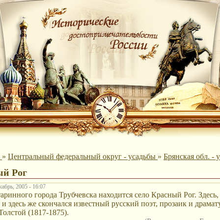
ы
»
Центральный федеральный округ - усадьбы
»
Брянская обл. - 
й Рог
абрь, 2005 - 16:07
аринного города Трубчевска находится село Красный Рог. Здесь, 
 и здесь же скончался известный русский поэт, прозаик и драма
олстой (1817-1875).