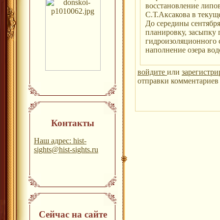
восстановление липов
С.Т.Аксакова в текущ
До середины сентябр
планировку, засыпку 
гидроизоляционного 
наполнение озера вод
войдите
или
зарегистри
отправки комментариев 
Контакты
Наш адрес: hist-
sights@hist-sights.ru
Сейчас на сайте