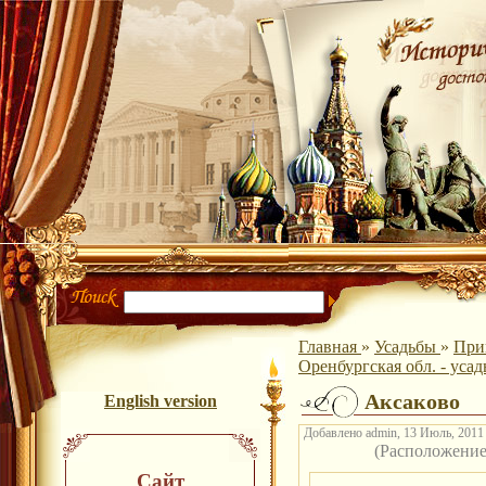
Главная
»
Усадьбы
»
При
Оренбургская обл. - уса
Аксаково
English version
Добавлено admin, 13 Июль, 2011 
(Расположени
Сайт