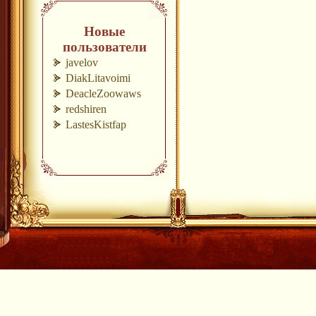
Новые
пользователи
javelov
DiakLitavoimi
DeacleZoowaws
redshiren
LastesKistfap