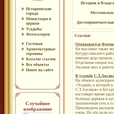
История и Владе
Исторические
Местополож
города
Монастыри и
Достопримечательн
церкви
Усадьбы
Фотогалерея
Ссылки:
Гостевая
Открывается Фотов
На выставке также м
Архитектурные
Бугурусланского райо
термины
имении деда прошли д
Каталог ссылок
Отдельная секция пос
Все объекты
Аксаков жил и работа
Новое на сайте
В усадьбе С.Т.Аксак
На объекте культурно
«Усадьба, в которой в
С.Т.Аксаков» в Бугур
настоящее время уда
больные деревья и ку
Случайное
тропиночная сеть и п
Произведена раскорче
изображение
озера. На эти цели из