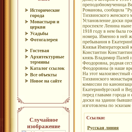
преподобномученица Ве
Романова, сообщила "Ру
Исторические
Тихвинского женского 
города
Установление доски при
Монастыри и
проспекте Ленина ныне
церкви
1918 году в нем была г
Усадьбы
номера. Именно в ней ж
Фотогалерея
пребывания в Екатеринб
Князья Императорской 
Гостевая
Константин Константин
Архитектурные
князь Владимир Палей 
термины
Феодоровна, родная се
Феодоровны (в наше вре
Каталог ссылок
На этот малоизвестный 
Все объекты
Тихвинского монастыря
Новое на сайте
комиссии по канонизаци
Екатеринбургский и Ве
перед главами города и
доски на здании бывши
изготовлена по эскизам
Ссылки:
Случайное
изображение
Русская линия