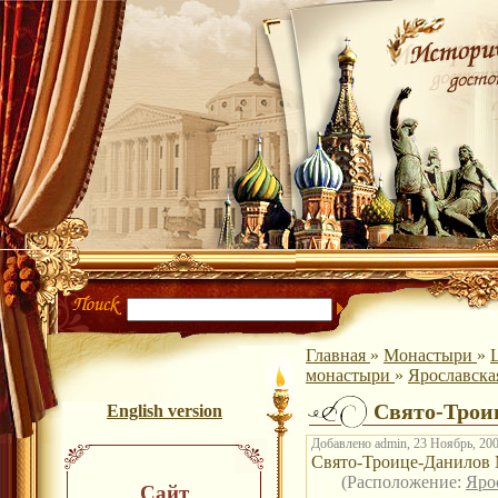
Главная
»
Монастыри
»
монастыри
»
Ярославска
Свято-Трои
English version
Добавлено admin, 23 Ноябрь, 200
Свято-Троице-Данилов 
(Расположение:
Яро
Сайт