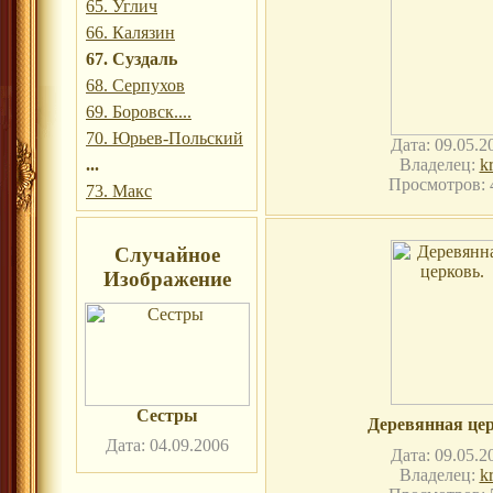
65. Углич
66. Калязин
67. Суздаль
68. Серпухов
69. Боровск....
70. Юрьев-Польский
Дата: 09.05.2
...
Владелец:
kr
Просмотров: 
73. Макс
Случайное
Изображение
Сестры
Деревянная цер
Дата: 04.09.2006
Дата: 09.05.2
Владелец:
kr