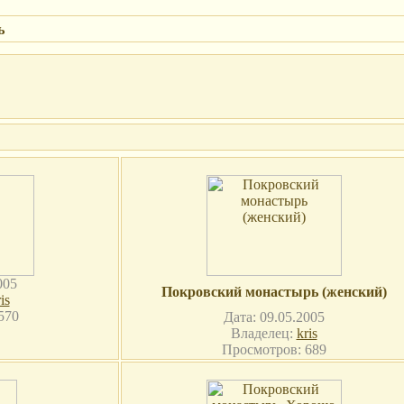
ь
005
Покровский монастырь (женский)
is
570
Дата: 09.05.2005
Владелец:
kris
Просмотров: 689