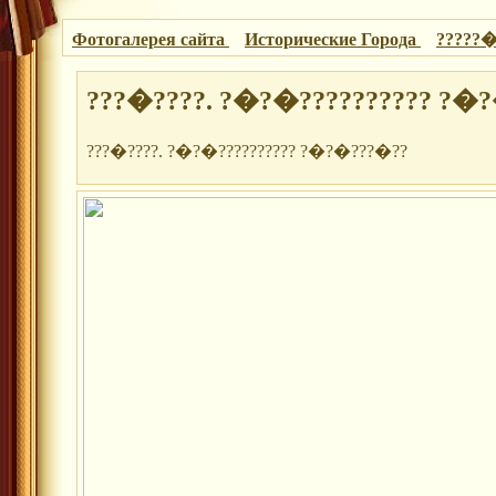
Фотогалерея сайта
Исторические Города
?????
???�????. ?�?�?????????? ?�
???�????. ?�?�?????????? ?�?�???�??