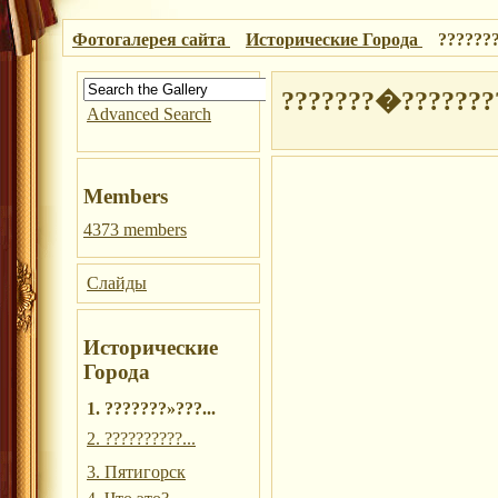
Фотогалерея сайта
Исторические Города
??????
???????�???????
Advanced Search
Members
4373 members
Слайды
Исторические
Города
1. ???????»???...
2. ??????????...
3. Пятигорск