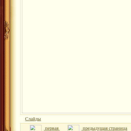
Слайды
первая
предыдущая страница