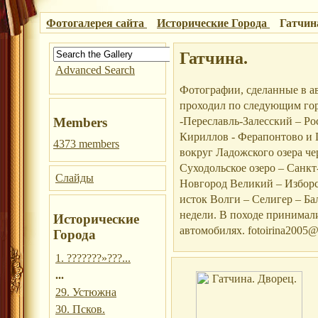
Фотогалерея сайта
Исторические Города
Гатчин
Гатчина.
Advanced Search
Фотографии, сделанные в а
проходил по следующим гор
-Переславль-Залесский – Ро
Members
Кириллов - Ферапонтово и Г
4373 members
вокруг Ладожского озера че
Суходольское озеро – Санкт
Слайды
Новгород Великий – Изборс
исток Волги – Селигер – Б
недели. В походе принимали
Исторические
автомобилях. fotoirina2005@
Города
1. ???????»???...
...
29. Устюжна
30. Псков.