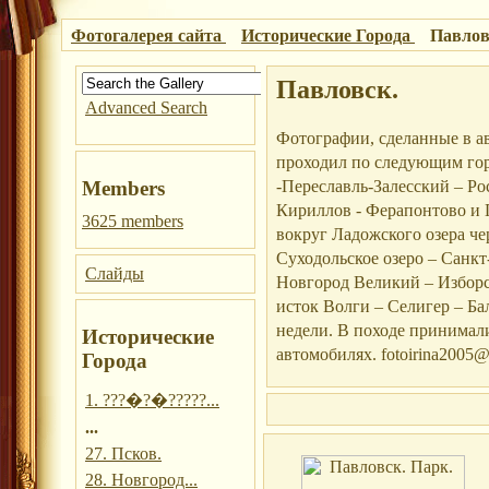
Фотогалерея сайта
Исторические Города
Павлов
Павловск.
Advanced Search
Фотографии, сделанные в а
проходил по следующим гор
-Переславль-Залесский – Ро
Members
Кириллов - Ферапонтово и Г
3625 members
вокруг Ладожского озера че
Суходольское озеро – Санкт
Слайды
Новгород Великий – Изборс
исток Волги – Селигер – Б
недели. В походе принимали
Исторические
автомобилях. fotoirina2005@
Города
1. ???�?�?????...
...
27. Псков.
28. Новгород...