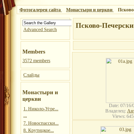
Фотогалерея сайта
Монастыри и церкви
Псково
Псково-Печерски
Advanced Search
Members
3572 members
Слайды
Монастыри и
церкви
Date: 07/16/
1. Николо-Угре...
Владелец:
Ан
...
Views: 645
7. Новоспасски...
8. Крутицкое...