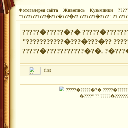
Фотогалерея сайта
Живопись
Кузьминки
????
"???????????�???�???�?? ???????�????" ?? ???
?????�?????�?� ?????�???????
"???????????�???�???�?? ????
?????�???????????�?�. ?�???�
first