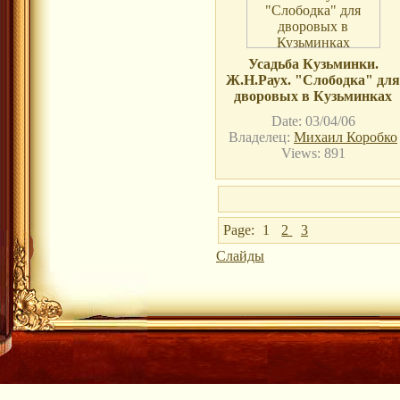
Усадьба Кузьминки.
Ж.Н.Раух. "Слободка" для
дворовых в Кузьминках
Date: 03/04/06
Владелец:
Михаил Коробко
Views: 891
Page:
1
2
3
Слайды