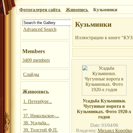
Фотогалерея сайта
Живопись
Кузьминки
Кузьминки
Advanced Search
Иллюстрации к книге "К
Members
3409 members
Слайды
Живопись
Усадьба Кузьминки.
1. Петербург...
Чугунные ворота в
...
Кузьминках. Фото 1920-х
37. Никольское-...
годов
38. Усадьба...
Date: 03/04/06
39. Толстой Ф.П.
Владелец:
Михаил Коробко