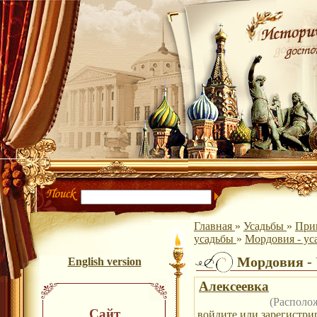
Главная
»
Усадьбы
»
При
усадьбы
»
Мордовия - ус
Мордовия -
English version
Алексеевка
(Располо
Сайт
войдите
или
зарегистри