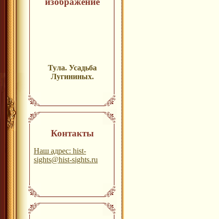
изображение
Тула. Усадьба
Лугининых.
Контакты
Наш адрес: hist-
sights@hist-sights.ru