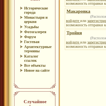
возможность отправки к
Исторические
Макаровка
города
(Располо
Монастыри и
войдите
или
зарегистри
церкви
возможность отправки к
Усадьбы
Фотогалерея
Тройня
Форум
(Располо
Гостевая
войдите
или
зарегистри
возможность отправки к
Архитектурные
термины
Каталог
ссылок
Все объекты
Новое на сайте
Случайное